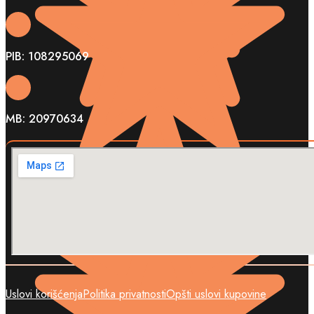
PIB: 108295069
MB: 20970634
Uslovi korišćenja
Politika privatnosti
Opšti uslovi kupovine