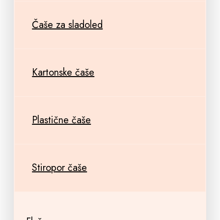
Čaše za sladoled
Kartonske čaše
Plastične čaše
Stiropor čaše