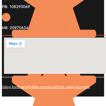
PIB: 108295069
MB: 20970634
Uslovi korišćenja
Politika privatnosti
Opšti uslovi kupovine