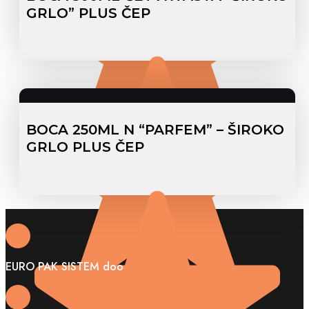
GRLO” PLUS ČEP
BOCA 250ML N “PARFEM” – ŠIROKO
GRLO PLUS ČEP
EURO PAK SISTEM doo