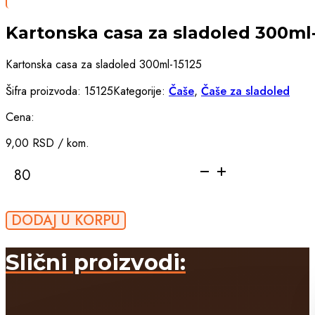
Kartonska casa za sladoled 300ml-
Kartonska casa za sladoled 300ml-15125
Šifra proizvoda:
15125
Kategorije:
Čaše
,
Čaše za sladoled
Cena:
9,00
RSD
/ kom.
Kartonska
casa
za
sladoled
DODAJ U KORPU
300ml-
15125
količina
Slični proizvodi: