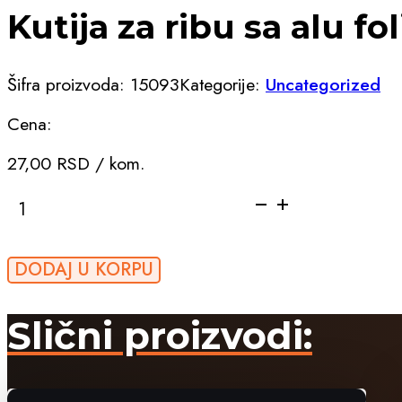
Kutija za ribu sa alu fo
Šifra proizvoda:
15093
Kategorije:
Uncategorized
Cena:
27,00
RSD
/ kom.
Kutija
za
ribu
sa
DODAJ U KORPU
alu
folijom
Slični proizvodi:
količina