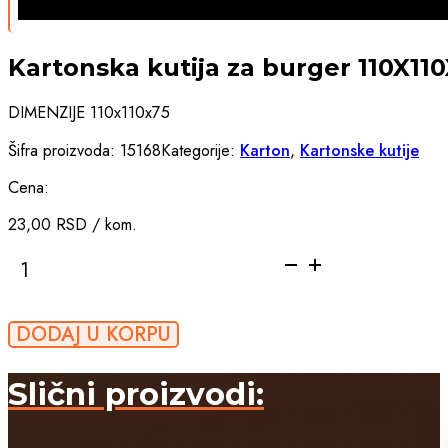
Kartonska kutija za burger 110X11
DIMENZIJE 110x110x75
Šifra proizvoda:
15168
Kategorije:
Karton
,
Kartonske kutije
Cena:
23,00
RSD
/ kom.
Kartonska
kutija
za
burger
DODAJ U KORPU
110X110X75
crvena
količina
Slični proizvodi: