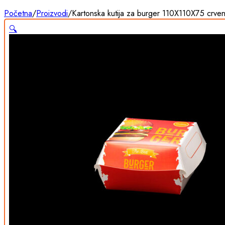
Početna
/
Proizvodi
/
Kartonska kutija za burger 110X110X75 crve
🔍