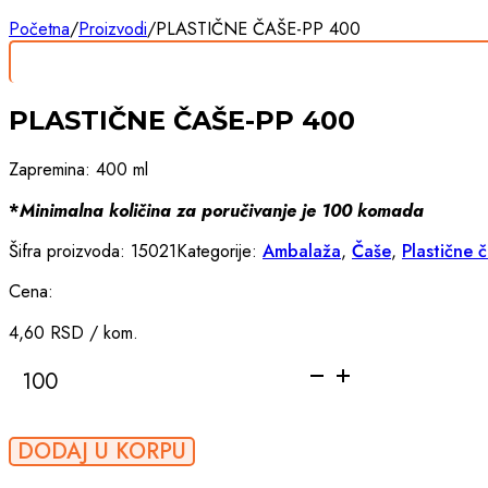
Početna
/
Proizvodi
/
PLASTIČNE ČAŠE-PP 400
PLASTIČNE ČAŠE-PP 400
Zapremina: 400 ml
*
Minimalna količina za poručivanje je 100 komada
Šifra proizvoda:
15021
Kategorije:
Ambalaža
,
Čaše
,
Plastične 
Cena:
4,60
RSD
/ kom.
PLASTIČNE
ČAŠE-
PP
400
DODAJ U KORPU
količina