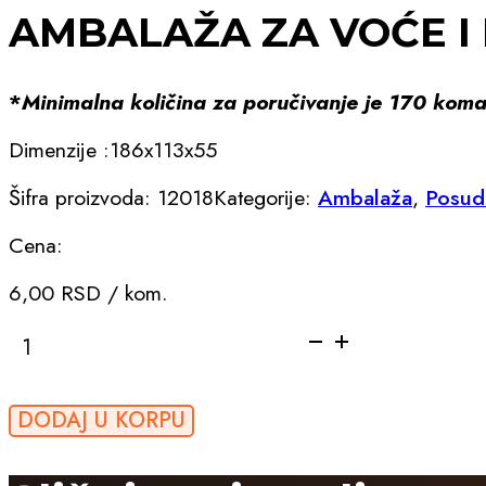
AMBALAŽA ZA VOĆE I 
*
Minimalna količina za poručivanje je 170 kom
Dimenzije :186x113x55
Šifra proizvoda:
12018
Kategorije:
Ambalaža
,
Posud
Cena:
6,00
RSD
/ kom.
AMBALAŽA
ZA
VOĆE
I
DODAJ U KORPU
POVRĆE-
PP