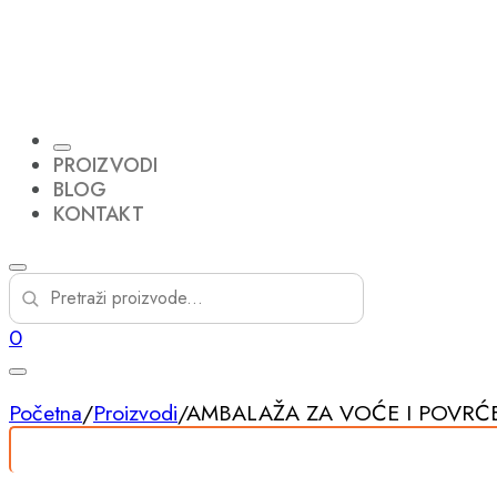
PROIZVODI
BLOG
KONTAKT
0
Početna
/
Proizvodi
/
AMBALAŽA ZA VOĆE I POVRĆE