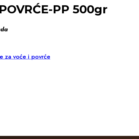
POVRĆE-PP 500gr
ada
e za voće i povrće