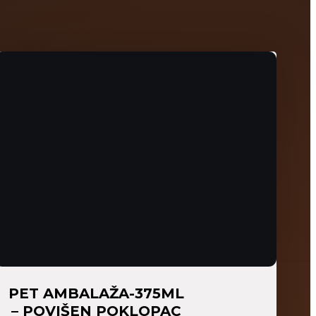
PET AMBALAŽA-375ML
– POVIŠEN POKLOPAC