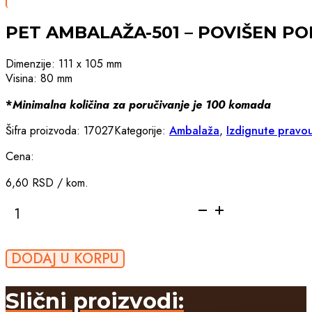
PET AMBALAŽA-501 – POVIŠEN PO
Dimenzije: 111 x 105 mm
Visina: 80 mm
*
Minimalna količina za poručivanje je 100 komada
Šifra proizvoda:
17027
Kategorije:
Ambalaža
,
Izdignute pravo
Cena:
6,60
RSD
/ kom.
PET
AMBALAŽA-
501
-
DODAJ U KORPU
POVIŠEN
POKLOPAC/
ZA
Slični proizvodi:
1