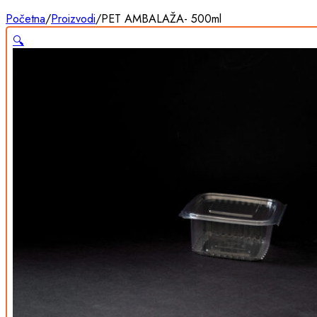
Početna
/
Proizvodi
/
PET AMBALAŽA- 500ml
🔍