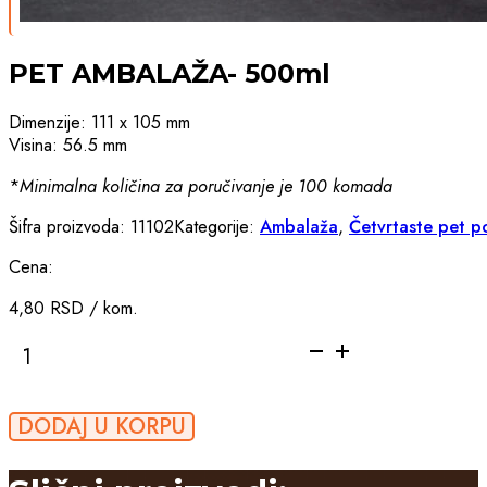
PET AMBALAŽA- 500ml
Dimenzije: 111 x 105 mm
Visina: 56.5 mm
*
Minimalna količina za poručivanje je 100 komada
Šifra proizvoda:
11102
Kategorije:
Ambalaža
,
Četvrtaste pet p
Cena:
4,80
RSD
/ kom.
PET
AMBALAŽA-
500ml
količina
DODAJ U KORPU