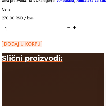
Šifra proizvoda:
15170
Kategorije:
Ambalaža
,
Ambalaža za kol
Cena:
270,00
RSD
/ kom.
Kutija
za
cake
pops
DODAJ U KORPU
količina
Slični proizvodi: