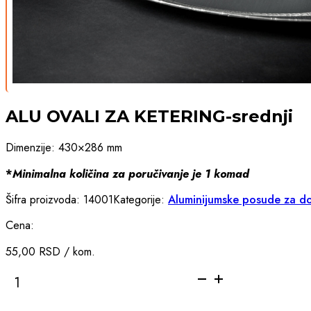
ALU OVALI ZA KETERING-srednji
Dimenzije: 430×286 mm
*
Minimalna količina za poručivanje je 1 komad
Šifra proizvoda:
14001
Kategorije:
Aluminijumske posude za do
Cena:
55,00
RSD
/ kom.
ALU
OVALI
ZA